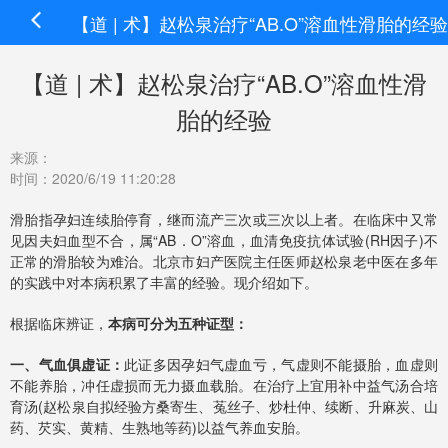
【道 | 术】赵松泉治疗“AB.O”溶血性滑胎的经验
【道 | 术】赵松泉治疗“AB.O”溶血性滑
胎的经验
来源：
时间：2020/6/19 11:20:28
滑胎指孕妇连续胎停育，继而流产三次或三次以上者。在临床中又常
见因夫妇血型不合，属“AB．O”溶血，血清免疫抗体试验(RH因子)不
正常的滑胎较为难治。北京市妇产医院主任医师赵松泉老中医在多年
的实践中对本病积累了丰富的经验。现介绍如下。
根据临床辨证，
本病可分为五种证型：
一、气血俱虚证：
此证多因孕妇气虚血亏，气虚则不能摄胎，血虚则
不能养胎，冲任虚损而无力摄血载胎。在治疗上宜用补中益气汤合培
育汤(赵松泉自拟经验方桑寄生、菟丝子、炒杜仲、续断、升麻炭、山
药、芡实、黄精、生熟地等药)以益气养血安胎。