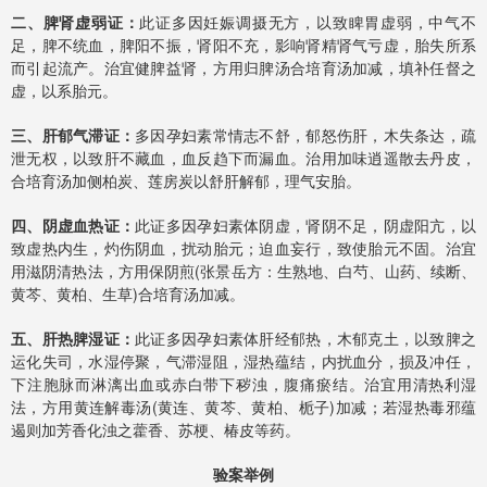
二、脾肾虚弱证：
此证多因妊娠调摄无方，以致睥胃虚弱，中气不
足，脾不统血，脾阳不振，肾阳不充，影响肾精肾气亏虚，胎失所系
而引起流产。治宜健脾益肾，方用归脾汤合培育汤加减，填补任督之
虚，以系胎元。
三、肝郁气滞证：
多因孕妇素常情志不舒，郁怒伤肝，木失条达，疏
泄无权，以致肝不藏血，血反趋下而漏血。治用加味逍遥散去丹皮，
合培育汤加侧柏炭、莲房炭以舒肝解郁，理气安胎。
四、阴虚血热证：
此证多因孕妇素体阴虚，肾阴不足，阴虚阳亢，以
致虚热内生，灼伤阴血，扰动胎元；迫血妄行，致使胎元不固。治宜
用滋阴清热法，方用保阴煎(张景岳方：生熟地、白芍、山药、续断、
黄芩、黄柏、生草)合培育汤加减。
五、肝热脾湿证：
此证多因孕妇素体肝经郁热，木郁克土，以致脾之
运化失司，水湿停聚，气滞湿阻，湿热蕴结，内扰血分，损及冲任，
下注胞脉而淋漓出血或赤白带下秽浊，腹痛瘀结。治宜用清热利湿
法，方用黄连解毒汤(黄连、黄芩、黄柏、栀子)加减；若湿热毒邪蕴
遏则加芳香化浊之藿香、苏梗、椿皮等药。
验案举例