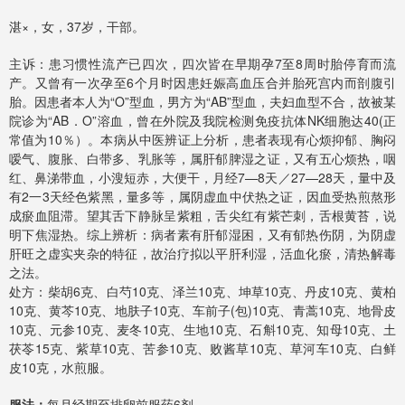
湛×，女，37岁，干部。
主诉：患习惯性流产已四次，四次皆在早期孕7至8周时胎停育而流
产。又曾有一次孕至6个月时因患妊娠高血压合并胎死宫内而剖腹引
胎。因患者本人为“O”型血，男方为“AB”型血，夫妇血型不合，故被某
院诊为“AB．O”溶血，曾在外院及我院检测免疫抗体NK细胞达40(正
常值为10％）。本病从中医辨证上分析，患者表现有心烦抑郁、胸闷
嗳气、腹胀、白带多、乳胀等，属肝郁脾湿之证，又有五心烦热，咽
红、鼻涕带血，小溲短赤，大便干，月经7—8天／27—28天，量中及
有2一3天经色紫黑，量多等，属阴虚血中伏热之证，因血受热煎熬形
成瘀血阻滞。望其舌下静脉呈紫粗，舌尖红有紫芒刺，舌根黄苔，说
明下焦湿热。综上辨析：病者素有肝郁湿困，又有郁热伤阴，为阴虚
肝旺之虚实夹杂的特征，故治疗拟以平肝利湿，活血化瘀，清热解毒
之法。
处方：柴胡6克、白芍10克、泽兰10克、坤草10克、丹皮10克、黄柏
10克、黄芩10克、地肤子10克、车前子(包)10克、青蒿10克、地骨皮
10克、元参10克、麦冬10克、生地10克、石斛10克、知母10克、土
茯苓15克、紫草10克、苦参10克、败酱草10克、草河车10克、白鲜
皮10克，水煎服。
服法：
每月经期至排卵前服药6剂。