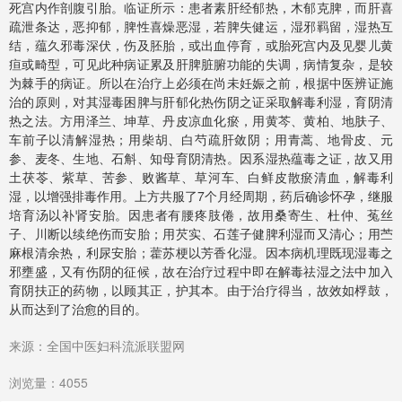
死宫内作剖腹引胎。临证所示：患者素肝经郁热，木郁克脾，而肝喜
疏泄条达，恶抑郁，脾性喜燥恶湿，若脾失健运，湿邪羁留，湿热互
结，蕴久邪毒深伏，伤及胚胎，或出血停育，或胎死宫内及见婴儿黄
疸或畸型，可见此种病证累及肝脾脏腑功能的失调，病情复杂，是较
为棘手的病证。所以在治疗上必须在尚未妊娠之前，根据中医辨证施
治的原则，对其湿毒困脾与肝郁化热伤阴之证采取解毒利湿，育阴清
热之法。方用泽兰、坤草、丹皮凉血化瘀，用黄芩、黄柏、地肤子、
车前子以清解湿热；用柴胡、白芍疏肝敛阴；用青蒿、地骨皮、元
参、麦冬、生地、石斛、知母育阴清热。因系湿热蕴毒之证，故又用
土茯苓、紫草、苦参、败酱草、草河车、白鲜皮散瘀清血，解毒利
湿，以增强排毒作用。上方共服了7个月经周期，药后确诊怀孕，继服
培育汤以补肾安胎。因患者有腰疼肢倦，故用桑寄生、杜仲、菟丝
子、川断以续绝伤而安胎；用芡实、石莲子健脾利湿而又清心；用苎
麻根清余热，利尿安胎；藿苏梗以芳香化湿。因本病机理既现湿毒之
邪壅盛，又有伤阴的征候，故在治疗过程中即在解毒祛湿之法中加入
育阴扶正的药物，以顾其正，护其本。由于治疗得当，故效如桴鼓，
从而达到了治愈的目的。
来源：全国中医妇科流派联盟网
浏览量：4055