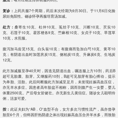
复诊：
上药共服7个周期，药后末次经期为9月30日。于11月6日化验
尿妊免阳性。确诊怀孕再服培育汤加减。
处方：
桑寄生10克、杜仲10克、菟丝子10克、川断10克、芡实10
克、石莲子10克、藿苏梗各9克、苎麻根10克、女贞子10克、旱莲草
10克，水煎服。
腹泻加马齿苋15克、白头翁10克；有腹痛而坠加白芍10克、黄芩10
克；有阴道出血时加莲房炭15克、侧柏炭15克、升麻炭6克、生地炭
12克。
此方加减服至孕40天时，因迭见阴道出血，嘱连服上方10剂，药后B
超可见胎囊、胎芽。又继服药10剂，B超可见胎芽有胎心搏动，提示
为单胎、活胎。此后间断服此方加减至足月，未发现妊娠高血压症，
亦无羊水多症。因患者高年胎盆不相称，因而剖腹产生一女婴，婴儿
体重2500克。产后母女皆健壮。亦无新生儿黄疸症。随诊女儿聪明伶
俐，活泼可爱。
按：
此证夫妇为“AB．O”血型不合，女方多次习惯性流产，虽亦曾孕
胎至6个月，但终因肝热阴虚之体出现妊娠高血压合并羊水多，而致胎