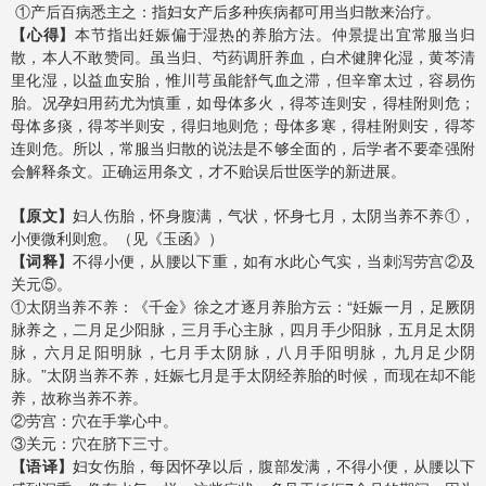
①产后百病悉主之：指妇女产后多种疾病都可用当归散来治疗。
【心得】
本节指出妊娠偏于湿热的养胎方法。仲景提出宜常服当归
散，本人不敢赞同。虽当归、芍药调肝养血，白术健脾化湿，黄芩清
里化湿，以益血安胎，惟川芎虽能舒气血之滞，但辛窜太过，容易伤
胎。况孕妇用药尤为慎重，如母体多火，得芩连则安，得桂附则危；
母体多痰，得芩半则安，得归地则危；母体多寒，得桂附则安，得芩
连则危。所以，常服当归散的说法是不够全面的，后学者不要牵强附
会解释条文。正确运用条文，才不贻误后世医学的新进展。
【原文】
妇人伤胎，怀身腹满，气状，怀身七月，太阴当养不养①，
小便微利则愈。（见《玉函》）
【词释】
不得小便，从腰以下重，如有水此心气实，当刺泻劳宫②及
关元⑤。
①太阴当养不养：《千金》徐之才逐月养胎方云：“妊娠一月，足厥阴
脉养之，二月足少阳脉，三月手心主脉，四月手少阳脉，五月足太阴
脉，六月足阳明脉，七月手太阴脉，八月手阳明脉，九月足少阴
脉。”太阴当养不养，妊娠七月是手太阴经养胎的时候，而现在却不能
养，故称当养不养。
②劳宫：穴在手掌心中。
③关元：穴在脐下三寸。
【语译】
妇女伤胎，每因怀孕以后，腹部发满，不得小便，从腰以下