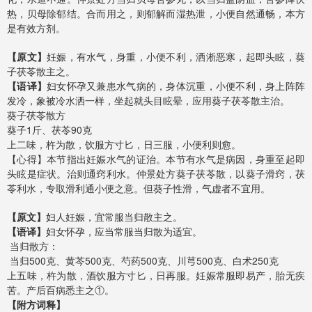
热，贝母除郁结。合而用之，则郁解而湿热泄，小便自然通畅，本方
是有效方剂。
【原文】
妊娠，有水气，身重，小便不利，洒淅恶寒，起即头眩，葵
子茯苓散主之。
【语译】
妇女怀孕又兼患水气病的，身体沉重，小便不利，身上阵阵
发冷，象被冷水洒一样，坐起就头目眩晕，应用葵子茯苓散主治。
葵子茯苓散方
葵子1斤、茯苓90克
上二味，杵为散，饮服方寸匕，日三服，小便利则愈。
【心得】本节指出妊娠水气的证治。本节有水气是病因，身重至起即
头眩是症状。治则通窍利水。仲景处方葵子茯苓散，以葵子滑窍，茯
苓利水，专取滑利通小便之意。但葵子性滑，气虚者不宜用。
【原文】
妇人妊娠，宜常服当归散主之。
【语译】
妇女怀孕，应当常服当归散为适宜。
当归散方：
当归500克、黄芩500克、芍药500克、川芎500克、白术250克
上五味，杵为散，酒饮服方寸匕，日再服。妊娠常服即易产，胎无疾
苦。产后百病悉主之①。
【附方词释】