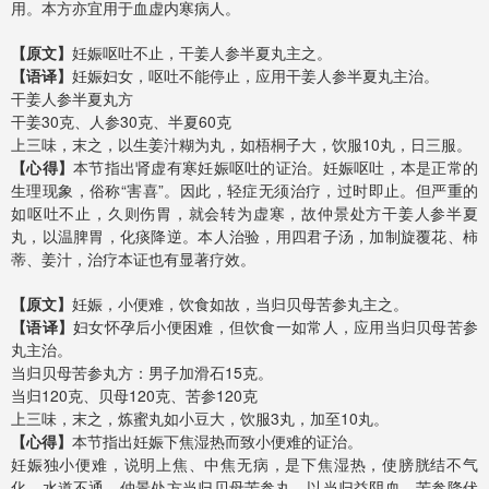
用。本方亦宜用于血虚内寒病人。
【原文】
妊娠呕吐不止，干姜人参半夏丸主之。
【语译】
妊娠妇女，呕吐不能停止，应用干姜人参半夏丸主治。
干姜人参半夏丸方
干姜30克、人参30克、半夏60克
上三味，末之，以生姜汁糊为丸，如梧桐子大，饮服10丸，日三服。
【心得】
本节指出肾虚有寒妊娠呕吐的证治。妊娠呕吐，本是正常的
生理现象，俗称“害喜”。因此，轻症无须治疗，过时即止。但严重的
如呕吐不止，久则伤胃，就会转为虚寒，故仲景处方干姜人参半夏
丸，以温脾胃，化痰降逆。本人治验，用四君子汤，加制旋覆花、柿
蒂、姜汁，治疗本证也有显著疗效。
【原文】
妊娠，小便难，饮食如故，当归贝母苦参丸主之。
【语译】
妇女怀孕后小便困难，但饮食一如常人，应用当归贝母苦参
丸主治。
当归贝母苦参丸方：男子加滑石15克。
当归120克、贝母120克、苦参120克
上三味，末之，炼蜜丸如小豆大，饮服3丸，加至10丸。
【心得】
本节指出妊娠下焦湿热而致小便难的证治。
妊娠独小便难，说明上焦、中焦无病，是下焦湿热，使膀胱结不气
化，水道不通。仲景处方当归贝母苦参丸，以当归益阴血，苦参降伏