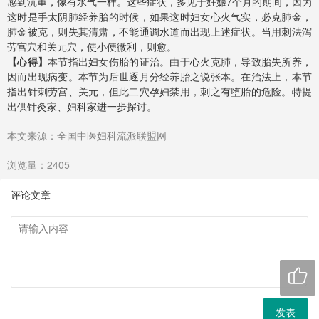
感到沉重，像有水气一样。这些症状，多见于妊娠7个月的期间，因为
这时是手太阴肺经养胎的时候，如果这时妇女心火气实，必克肺金，
肺金被克，则失其清肃，不能通调水道而出现上述症状。当用刺法泻
劳宫穴和关元穴，使小便微利，则愈。
【心得】
本节指出妇女伤胎的证治。由于心火克肺，导致胎失所养，
因而出现病变。本节为后世逐月分经养胎之说张本。在治法上，本节
指出针刺劳宫、关元，但此二穴孕妇禁用，刺之有堕胎的危险。特提
出供针灸家、妇科家进一步探讨。
本文来源：全国中医妇科流派联盟网
浏览量：2405
评论文章

发表