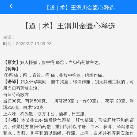
【道 | 术】王渭川金匮心释选
【道 | 术】王渭川金匮心释选
来源：
时间：2020/2/7 13:09:22
【原文】
妇人怀娠，腹中㽲 痛①，当归芍药散主之。
【词释】
①㽲 痛：㽲 ，音绞。㽲 痛，指腹中拘急，绵绵作痛。
【语译】
妇女怀孕期间，腹中拘急，绵绵作痛，别无其他症状的，可
用当归芍药散主治。
当归芍药散方
当归90克、芍药500克、，川芎250克（一作90克）、茯苓120克、泽
泻250克、白术120克
上六味，杵为散，取方寸匕，酒和，日三服。
【心得】
本节指出妊娠后脾气湿郁，肝气郁滞，形成肝脾不和的证
治。仲景处方当归芍药散，重用芍药以平肝，白术、茯苓、泽泻渗湿
和水，当归、川芎和酒以温经、行滞、止痛，白术并有养脾安胎作