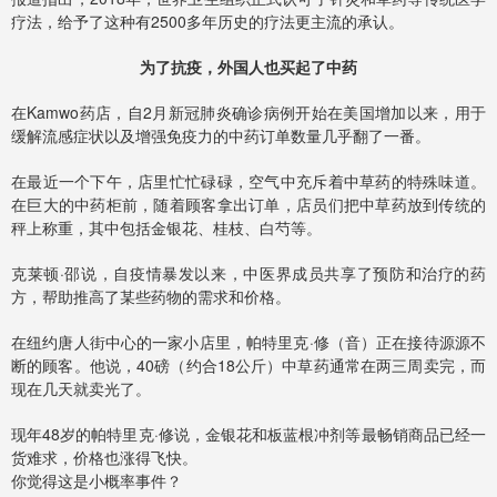
疗法，给予了这种有2500多年历史的疗法更主流的承认。
为了抗疫，外国人也买起了中药
在Kamwo药店，自2月新冠肺炎确诊病例开始在美国增加以来，用于
缓解流感症状以及增强免疫力的中药订单数量几乎翻了一番。
在最近一个下午，店里忙忙碌碌，空气中充斥着中草药的特殊味道。
在巨大的中药柜前，随着顾客拿出订单，店员们把中草药放到传统的
秤上称重，其中包括金银花、桂枝、白芍等。
克莱顿·邵说，自疫情暴发以来，中医界成员共享了预防和治疗的药
方，帮助推高了某些药物的需求和价格。
在纽约唐人街中心的一家小店里，帕特里克·修（音）正在接待源源不
断的顾客。他说，40磅（约合18公斤）中草药通常在两三周卖完，而
现在几天就卖光了。
现年48岁的帕特里克·修说，金银花和板蓝根冲剂等最畅销商品已经一
货难求，价格也涨得飞快。
你觉得这是小概率事件？