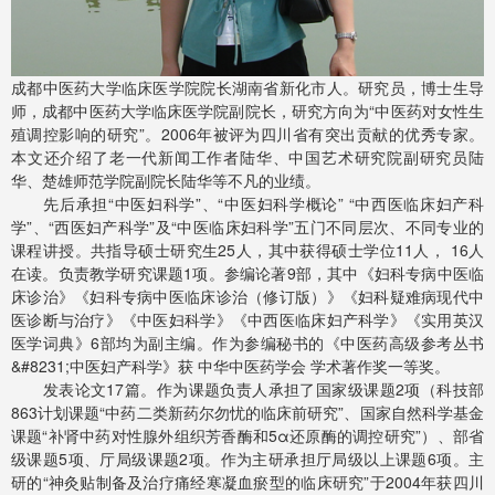
成都中医药大学临床医学院院长湖南省新化市人。研究员，博士生导
师，成都中医药大学临床医学院副院长，研究方向为“中医药对女性生
殖调控影响的研究”。2006年被评为四川省有突出贡献的优秀专家。
本文还介绍了老一代新闻工作者陆华、中国艺术研究院副研究员陆
华、楚雄师范学院副院长陆华等不凡的业绩。
先后承担“中医妇科学”、“中医妇科学概论” “中西医临床妇产科
学”、“西医妇产科学”及“中医临床妇科学”五门不同层次、不同专业的
课程讲授。共指导硕士研究生25人，其中获得硕士学位11人， 16人
在读。负责教学研究课题1项。参编论著9部，其中《妇科专病中医临
床诊治》《妇科专病中医临床诊治（修订版）》《妇科疑难病现代中
医诊断与治疗》《中医妇科学》《中西医临床妇产科学》《实用英汉
医学词典》6部均为副主编。作为参编秘书的《中医药高级参考丛书
&#8231;中医妇产科学》获 中华中医药学会 学术著作奖一等奖。
发表论文17篇。作为课题负责人承担了国家级课题2项（科技部
863计划课题“中药二类新药尔勿忧的临床前研究”、国家自然科学基金
课题“补肾中药对性腺外组织芳香酶和5α还原酶的调控研究”）、部省
级课题5项、厅局级课题2项。作为主研承担厅局级以上课题6项。主
研的“神灸贴制备及治疗痛经寒凝血瘀型的临床研究”于2004年获四川